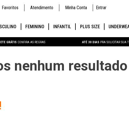
Favoritos
Atendimento
Minha Conta
Entrar
SCULINO
FEMININO
INFANTIL
PLUS SIZE
UNDERWE
ETE GRÁTIS
CONFIRA AS REGRAS
ATÉ 30 DIAS
PRA SOLICITAR SUA 
s nenhum resultado 
!