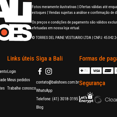
Fotos meramente ilustrativas | Ofertas válidas até enq
estoques | Vendas sujeitas a análise e confirmação de 
Os preços e condições de pagamento são válidos excl
efetuadas em nossa loja virtual.
© TORRES DEL PAINE VESTUARIO LTDA | CNPJ: 45.042.2
Links úteis
Siga a Bali
Formas de pag
ento
Login
dade
Meus pedidos
Segurança
contato@balishoes.com.br
tes
Trabalhe conosco
WhatsApp
Telefone: (41) 3018-3195
Blog