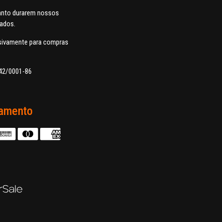
uanto durarem nossos
dados.
usivamente para compras
42/0001-86
amento