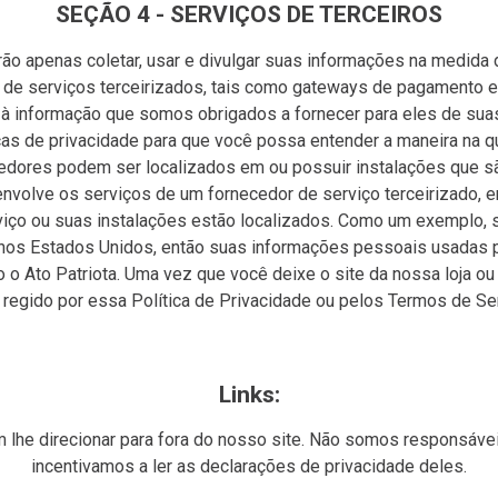
SEÇÃO 4 - SERVIÇOS DE TERCEIROS
rão apenas coletar, usar e divulgar suas informações na medida 
s de serviços terceirizados, tais como gateways de pagamento
to à informação que somos obrigados a fornecer para eles de su
cas de privacidade para que você possa entender a maneira na 
cedores podem ser localizados em ou possuir instalações que sã
nvolve os serviços de um fornecedor de serviço terceirizado, e
rviço ou suas instalações estão localizados. Como um exemplo, 
os Estados Unidos, então suas informações pessoais usadas pa
 o Ato Patriota. Uma vez que você deixe o site da nossa loja ou s
 regido por essa Política de Privacidade ou pelos Termos de Ser
Links:
 lhe direcionar para fora do nosso site. Não somos responsávei
incentivamos a ler as declarações de privacidade deles.