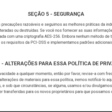
SEÇÃO 5 - SEGURANÇA
recauções razoáveis e seguimos as melhores práticas da indúst
eradas ou destruídas. Se você nos fornecer as suas informaçõe
enada com uma criptografia AES-256. Embora nenhum método de t
os requisitos da PCI-DSS e implementamos padrões adicionais g
 - ALTERAÇÕES PARA ESSA POLÍTICA DE PRI
ivacidade a qualquer momento, então por favor, revise-a com freq
terações de materiais para essa política, iremos notificá-lo aq
e sob que circunstâncias, se alguma, usamos e/ou divulgamos el
transferidas para os novos proprietários para que possamos c