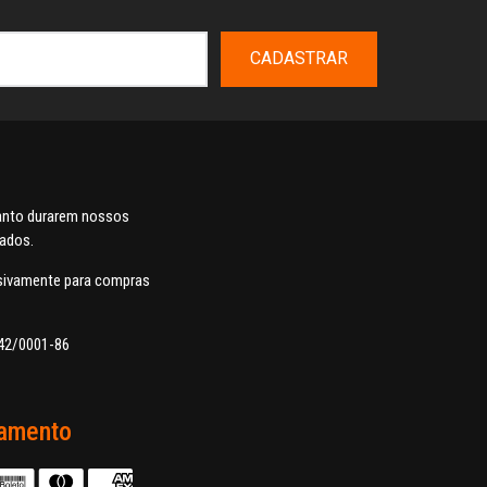
CADASTRAR
uanto durarem nossos
dados.
usivamente para compras
42/0001-86
amento