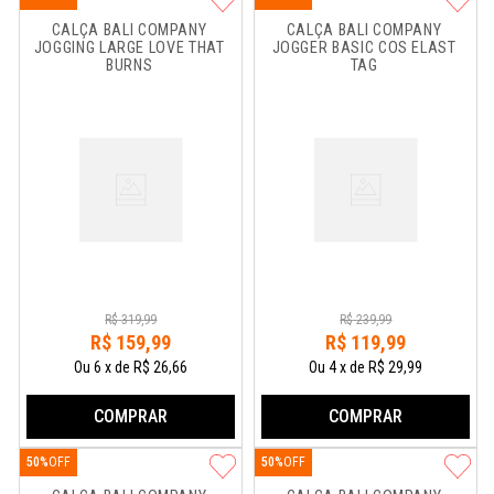
CALÇA BALI COMPANY 
CALÇA BALI COMPANY 
JOGGING LARGE LOVE THAT 
JOGGER BASIC COS ELAST 
BURNS
TAG
R$
319
,
99
R$
239
,
99
R$
159
,
99
R$
119
,
99
Ou
6
x
de
R$ 26,66
Ou
4
x
de
R$ 29,99
COMPRAR
COMPRAR
50%
50%