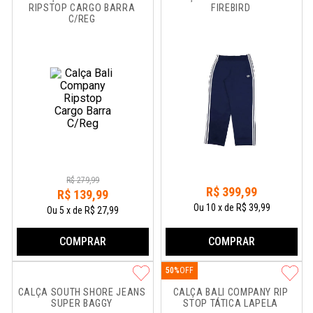
RIPSTOP CARGO BARRA 
FIREBIRD
C/REG
R$
279
,
99
R$
399
,
99
R$
139
,
99
Ou
10
x
de
R$ 39,99
Ou
5
x
de
R$ 27,99
COMPRAR
COMPRAR
50%
CALÇA SOUTH SHORE JEANS 
CALÇA BALI COMPANY RIP 
SUPER BAGGY
STOP TÁTICA LAPELA