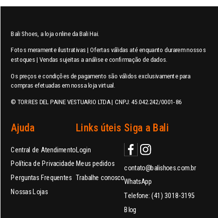
Bali Shoes, a loja online da Bali Hai.
Fotos meramente ilustrativas | Ofertas válidas até enquanto durarem nossos
estoques | Vendas sujeitas a análise e confirmação de dados.
Os preços e condições de pagamento são válidos exclusivamente para
compras efetuadas em nossa loja virtual.
© TORRES DEL PAINE VESTUARIO LTDA | CNPJ: 45.042.242/0001-86
Ajuda
Links úteis
Siga a Bali
Central de Atendimento
Login
Política de Privacidade
Meus pedidos
contato@balishoes.com.br
Perguntas Frequentes
Trabalhe conosco
WhatsApp
Nossas Lojas
Telefone: (41) 3018-3195
Blog