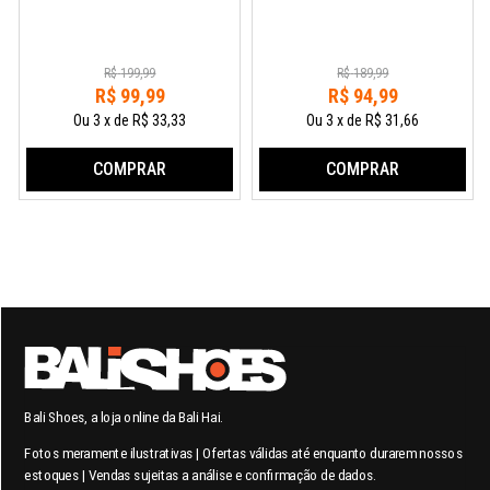
R$
199
,
99
R$
189
,
99
R$
99
,
99
R$
94
,
99
Ou
3
x
de
R$ 33,33
Ou
3
x
de
R$ 31,66
COMPRAR
COMPRAR
Bali Shoes, a loja online da Bali Hai.
Fotos meramente ilustrativas | Ofertas válidas até enquanto durarem nossos
estoques | Vendas sujeitas a análise e confirmação de dados.