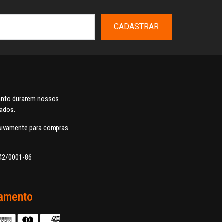
CADASTRAR
uanto durarem nossos
dados.
usivamente para compras
42/0001-86
amento