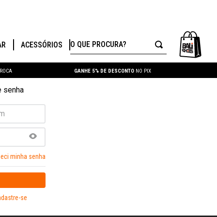
O QUE PROCURA?
AR
ACESSÓRIOS
TROCA
GANHE 5% DE DESCONTO
NO PIX
e senha
eci minha senha
dastre-se