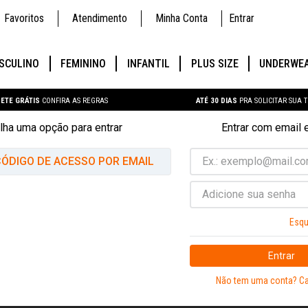
Favoritos
Atendimento
Minha Conta
Entrar
SCULINO
FEMININO
INFANTIL
PLUS SIZE
UNDERWE
ETE GRÁTIS
CONFIRA AS REGRAS
ATÉ 30 DIAS
PRA SOLICITAR SUA 
lha uma opção para entrar
Entrar com email 
ÓDIGO DE ACESSO POR EMAIL
Esqu
Entrar
Não tem uma conta? Ca