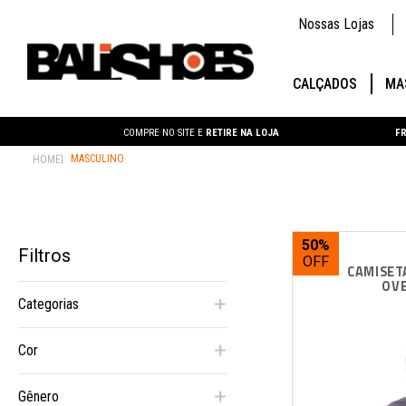
Nossas Lojas
CALÇADOS
MA
COMPRE NO SITE E
RETIRE NA LOJA
FR
MASCULINO
50%
Filtros
CAMISET
OVE
Categorias
Bermuda
Boné
Calça
Caqui
Gênero
Camisa