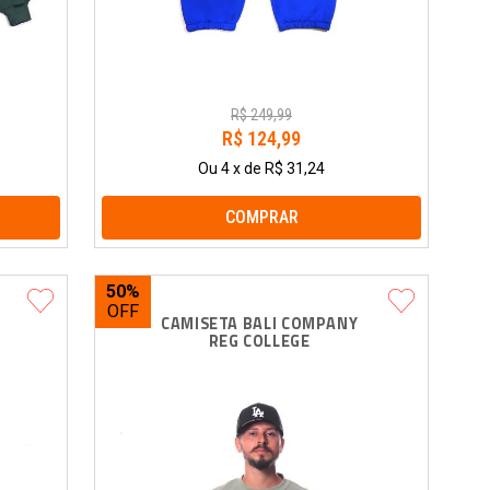
R$
249
,
99
R$
124
,
99
Ou
4
x
de
R$ 31,24
COMPRAR
50%
 
CAMISETA BALI COMPANY 
 
REG COLLEGE