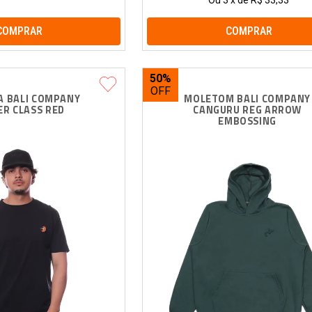
Ou
3
x
de
R$ 33,33
COMPRAR
COMPRAR
50%
A BALI COMPANY 
MOLETOM BALI COMPANY
R CLASS RED
CANGURU REG ARROW 
EMBOSSING