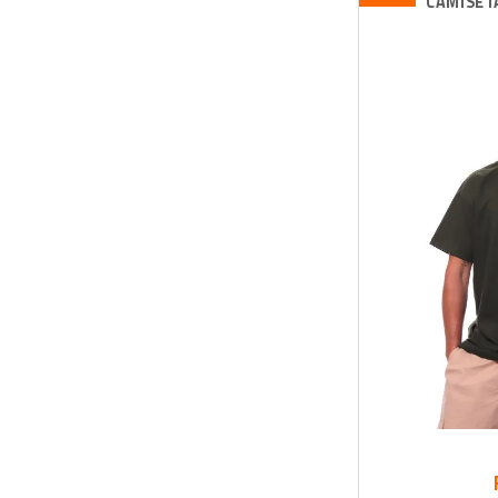
CAMISET
Camiseta New Era NFL
Camiseta New Era LV Raiders
Camiseta New Era LV Raiders
World Of Logos
Camiseta New Era Basic
Camiseta NBA Minipatch
Camiseta MLB New Era NY
Yankees
Camiseta MLB New Era LA
Dodgers
Camiseta Independent Span
Camiseta Independent Span Logo
Camiseta Grizzly Yellowstone SS
Tee
Camiseta Grapixo Tag
Camiseta Element Grow A Friend
Camiseta-Diamond-Big
Camiseta Champion Silk Logo
Camiseta Champion Script Logo
Outline