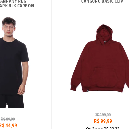
ANPANY REG 
CANGURU BASIC CLIP
ARK BLK CARBON
R$
199
,
99
R$
89
,
99
R$
99
,
99
R$
44
,
99