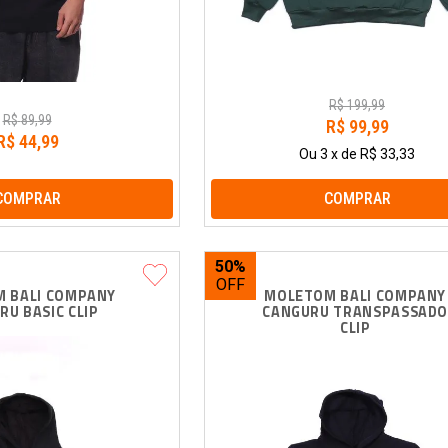
R$
199
,
99
R$
89
,
99
R$
99
,
99
R$
44
,
99
Ou
3
x
de
R$ 33,33
COMPRAR
COMPRAR
50%
 BALI COMPANY 
MOLETOM BALI COMPANY
RU BASIC CLIP
CANGURU TRANSPASSADO
CLIP