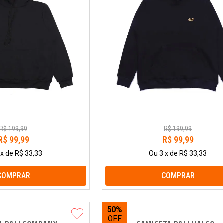
R$
199
,
99
R$
199
,
99
R$
99
,
99
R$
99
,
99
x
de
R$ 33,33
Ou
3
x
de
R$ 33,33
COMPRAR
COMPRAR
50%