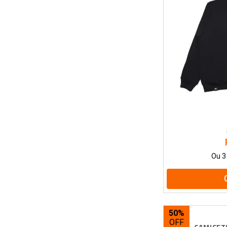
Camiseta Thrasher License Plate
Camiseta Thrasher Flame
Camiseta Thrasher Flame Logo
Camiseta Thrasher Fire Logo
Camiseta Thrasher Diablo
Camiseta Santa Cruz Screaming
Hand
Camiseta Santa Cruz Flaming Dot
Front
Camiseta Regular New Era NY
Yankees Essentials
Camiseta Regular New Era LV
Raiders Essentials
Camiseta Regular New Era LA
Ou
3
Dodgers
Camiseta Regular New Era
Chicago Bulls
Camiseta-Quiksilver-Comp
Camiseta Orange Smile Label
50%
Camiseta New Era
Camiseta New Era NY Yankees