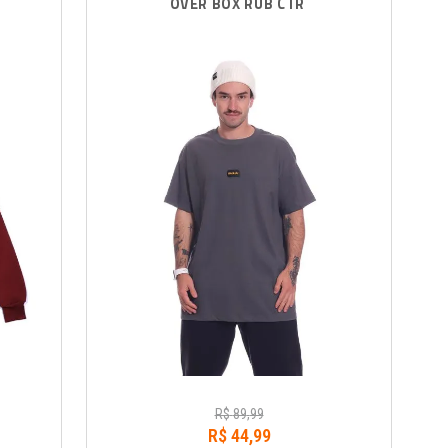
OVER BOX RUB CTR
R$
89
,
99
R$
44
,
99