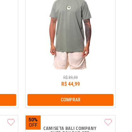
R$
89
,
99
R$
44
,
99
COMPRAR
50%
 
CAMISETA BALI COMPANY 