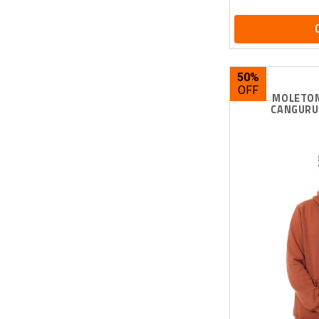
Camiseta Champion Logo
Camiseta Champion Logo
Embroidery Script
Camiseta Champion Life C
Camiseta Champion Embossin
50%
Camiseta Champion ATH Basic C
Logo Embroidery
MOLETOM
CANGURU
Camiseta Camuflada New Era
Chicago Bulls
Camiseta Broken Rules Basic
Camiseta_Bali_Hai_Walk_This_
Way
Camiseta_Bali_Hai_Visco
Camiseta_Bali_Hai_Visco_Basic
Camiseta_Bali_Hai_Tag_Hello_
My_Name_Is
Camiseta_Bali_Hai_Pinhão_Star
Camiseta_Bali_Hai_Pine_Sunset
Camiseta_Bali_Hai_Petit_Pave
Camiseta_Bali_Hai_Patch_Class
Ic