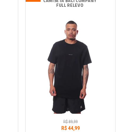
CAMISETA BALI COMPANY 
FULL RELEVO
R$
89
,
99
R$
44
,
99