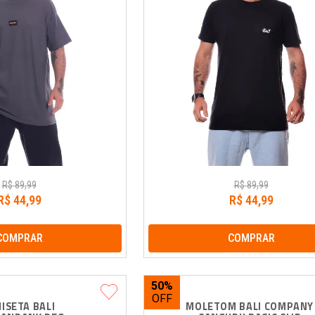
R$
89
,
99
R$
89
,
99
R$
44
,
99
R$
44
,
99
COMPRAR
COMPRAR
50%
ISETA BALI 
MOLETOM BALI COMPANY