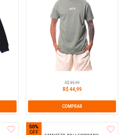
R$
89
,
99
R$
44
,
99
COMPRAR
50%