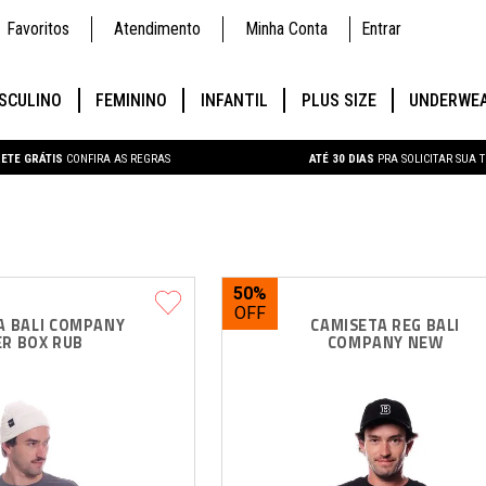
Favoritos
Atendimento
Minha Conta
Entrar
SCULINO
FEMININO
INFANTIL
PLUS SIZE
UNDERWE
ETE GRÁTIS
CONFIRA AS REGRAS
ATÉ 30 DIAS
PRA SOLICITAR SUA 
50%
A BALI COMPANY 
CAMISETA REG BALI 
R BOX RUB
COMPANY NEW