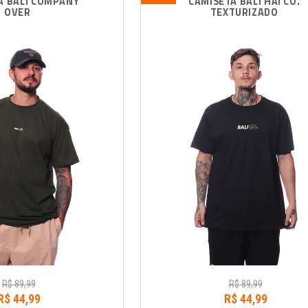
A BALI COMPANY 
CAMISETA BALI HAI CO. 
OVER
TEXTURIZADO
R$
89
,
99
R$
89
,
99
R$
44
,
99
R$
44
,
99