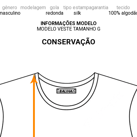
gênero
modelagem
gola
tipo estampa
garantia
tecido
masculino
redonda
silk
100% algodã
INFORMAÇÕES MODELO
MODELO VESTE TAMANHO G
CONSERVAÇÃO