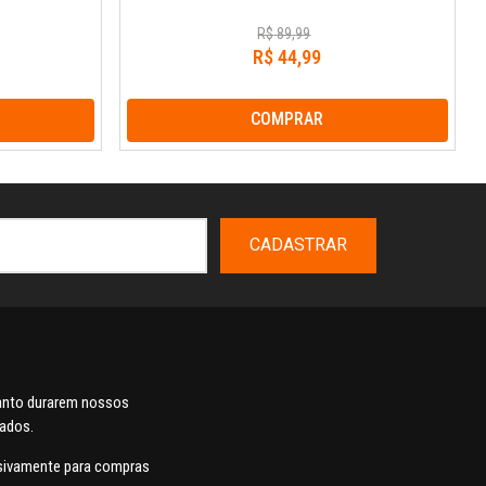
R$
89
,
99
R$
44
,
99
COMPRAR
CADASTRAR
uanto durarem nossos
dados.
usivamente para compras