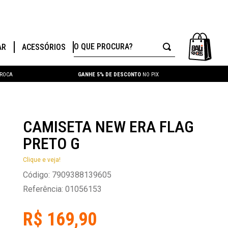
O QUE PROCURA?
AR
ACESSÓRIOS
TROCA
GANHE 5% DE DESCONTO
NO PIX
CAMISETA NEW ERA FLAG
PRETO G
Clique e veja!
Código
:
7909388139605
Referência
:
01056153
R$
169
,
90