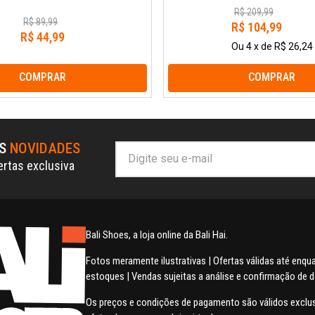
R$
209
,
99
R$
89
,
99
R$
104
,
99
R$
44
,
99
Ou
4
x
de
R$ 26,24
COMPRAR
COMPRAR
AS
NOVIDADES
ertas exclusiva
Bali Shoes, a loja online da Bali Hai.
Fotos meramente ilustrativas | Ofertas válidas até enq
estoques | Vendas sujeitas a análise e confirmação de 
Os preços e condições de pagamento são válidos excl