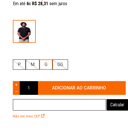
Em até
6
x
R$
28
,
31
sem juros
P
M
G
GG
＋
ADICIONAR AO CARRINHO
－
Não sei meu CEP