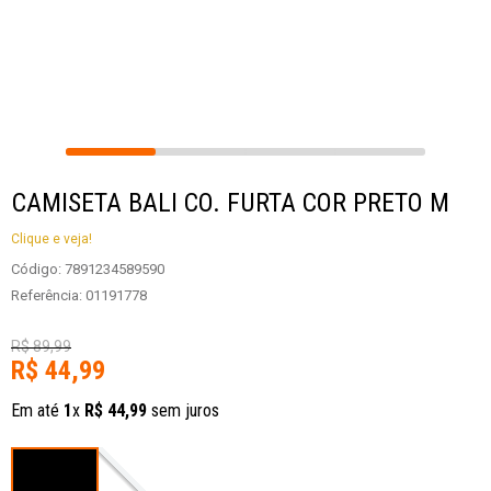
CAMISETA BALI CO. FURTA COR PRETO M
Clique e veja!
Código
:
7891234589590
Referência
:
01191778
R$
89
,
99
R$
44
,
99
Em até
1
x
R$
44
,
99
sem juros