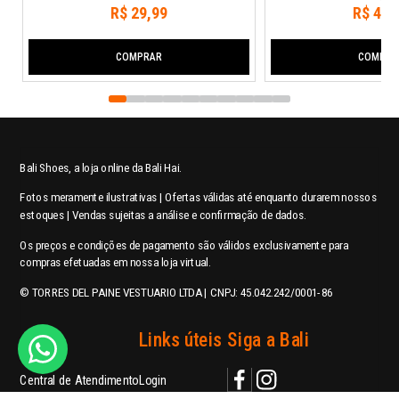
R$
29
,
99
R$
44
,
COMPRAR
COMPRA
Bali Shoes, a loja online da Bali Hai.
Fotos meramente ilustrativas | Ofertas válidas até enquanto durarem nossos
estoques | Vendas sujeitas a análise e confirmação de dados.
Os preços e condições de pagamento são válidos exclusivamente para
compras efetuadas em nossa loja virtual.
© TORRES DEL PAINE VESTUARIO LTDA | CNPJ: 45.042.242/0001-86
Ajuda
Links úteis
Siga a Bali
Central de Atendimento
Login