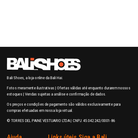
Bali Shoes, a loja online da Bali Hai.
Fotos meramente ilustrativas | Ofertas válidas até enquanto durarem nossos
estoques | Vendas sujeitas a análise e confirmação de dados.
Os preços e condições de pagamento são válidos exclusivamente para
compras efetuadas em nossa loja virtual.
© TORRES DEL PAINE VESTUARIO LTDA | CNPJ: 45.042.242/0001-86
Ajuda
Links úteis
Siga a Bali