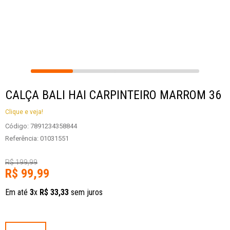
CALÇA BALI HAI CARPINTEIRO MARROM 36
Clique e veja!
Código
:
7891234358844
Referência
:
01031551
R$
199
,
99
R$
99
,
99
Em até
3
x
R$
33
,
33
sem juros