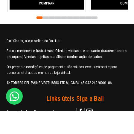
COMPRAR
COMPRA
Bali Shoes, a loja online da Bali Hai.
Fotos meramente ilustrativas | Ofertas válidas até enquanto durarem nossos
estoques | Vendas sujeitas a análise e confirmação de dados.
Os preços e condições de pagamento são válidos exclusivamente para
compras efetuadas em nossa loja virtual.
© TORRES DEL PAINE VESTUARIO LTDA | CNPJ: 45.042.242/0001-86
Ajuda
Links úteis
Siga a Bali
Central de Atendimento
Login
Política de Privacidade
Meus pedidos
contato@balishoes.com.br
Perguntas Frequentes
Trabalhe conosco
WhatsApp