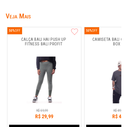
Veja Mais
50%
50%
CALÇA BALI HAI PUSH UP 
CAMISETA BALI CO
FITNESS BALI PROFIT
BOX RU
R$
59
,
99
R$
89
,
99
R$
29
,
99
R$
44
,