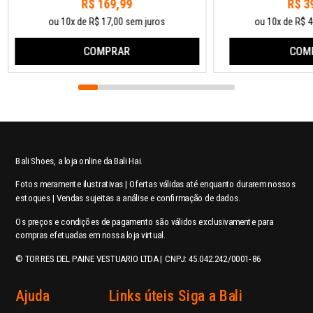
R$ 169,99
R$ 3
ou 10x de R$ 17,00 sem juros
ou 10x de R$ 4
COMPRAR
COM
Bali Shoes, a loja online da Bali Hai.
Fotos meramente ilustrativas | Ofertas válidas até enquanto durarem nossos
estoques | Vendas sujeitas a análise e confirmação de dados.
Os preços e condições de pagamento são válidos exclusivamente para
compras efetuadas em nossa loja virtual.
© TORRES DEL PAINE VESTUARIO LTDA | CNPJ: 45.042.242/0001-86
Ajuda
Links úteis
Siga a Bali