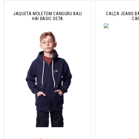
JAQUETA MOLETOM CANGURU BALI
CALÇA JEANS BA
HAI BASIC SETA
CA