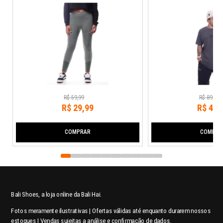
R$
59
,
99
R$
89
,
99
R$
29
,
99
R$
44
,
COMPRAR
COMPRA
Bali Shoes, a loja online da Bali Hai.
Fotos meramente ilustrativas | Ofertas válidas até enquanto durarem nossos
estoques | Vendas sujeitas a análise e confirmação de dados.