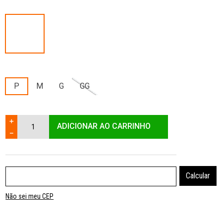
P
M
G
GG
＋
ADICIONAR AO CARRINHO
－
Não sei meu CEP