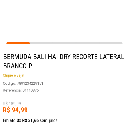
BERMUDA BALI HAI DRY RECORTE LATERAL
BRANCO P
Clique e veja!
Código
:
7891234229151
Referência
:
01110876
R$
189
,
99
R$
94
,
99
Em até
3
x
R$
31
,
66
sem juros