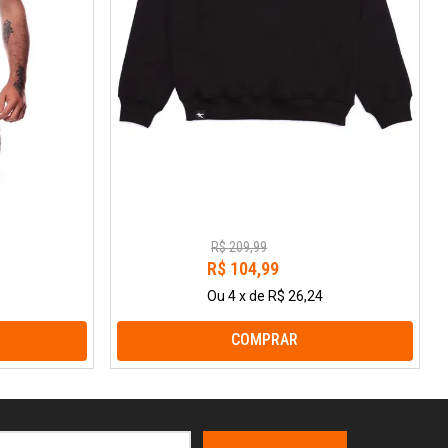
R$
209
,
99
R$
104
,
99
Ou
4
x
de
R$ 26,24
COMPRAR