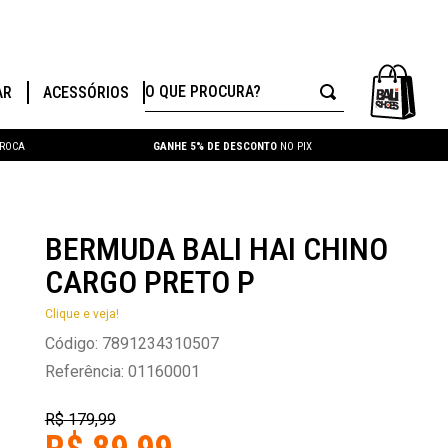
O QUE PROCURA?
AR
ACESSÓRIOS
TROCA
GANHE 5% DE DESCONTO
NO PIX
BERMUDA BALI HAI CHINO
CARGO PRETO P
Clique e veja!
Código
:
7891234310507
Referência
:
01160001
R$
179
,
99