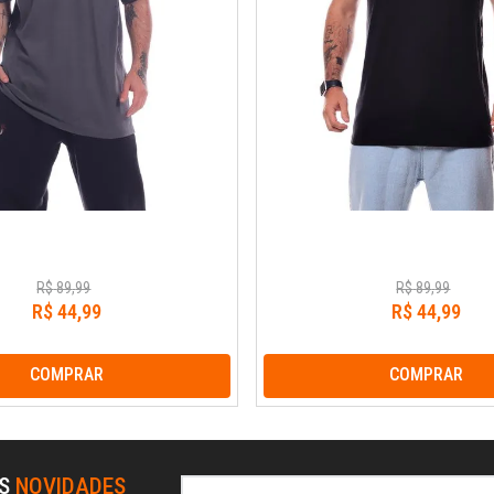
R$
89
,
99
R$
89
,
99
R$
44
,
99
R$
44
,
99
COMPRAR
COMPRAR
AS
NOVIDADES