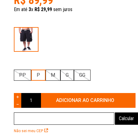
R$
89
,
99
Em até
3
x
R$
29
,
99
sem juros
PP
P
M
G
GG
＋
ADICIONAR AO CARRINHO
－
Não sei meu CEP