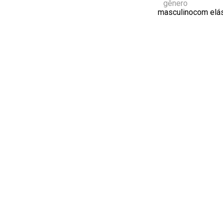
gênero
masculino
com elás