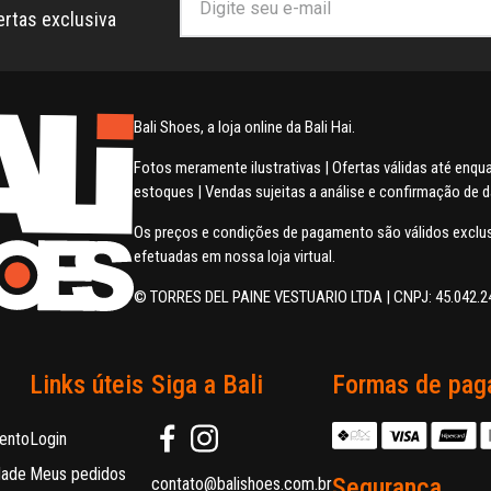
ertas exclusiva
Bali Shoes, a loja online da Bali Hai.
Fotos meramente ilustrativas | Ofertas válidas até enq
estoques | Vendas sujeitas a análise e confirmação de 
Os preços e condições de pagamento são válidos excl
efetuadas em nossa loja virtual.
© TORRES DEL PAINE VESTUARIO LTDA | CNPJ: 45.042.2
Links úteis
Siga a Bali
Formas de pag
ento
Login
dade
Meus pedidos
Segurança
contato@balishoes.com.br