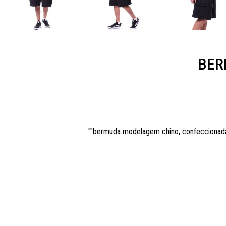
BER
""bermuda modelagem chino, confeccionada e