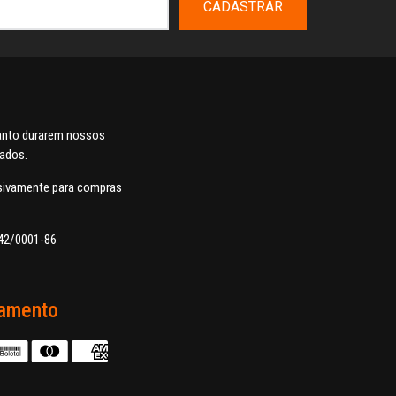
CADASTRAR
uanto durarem nossos
dados.
usivamente para compras
42/0001-86
amento