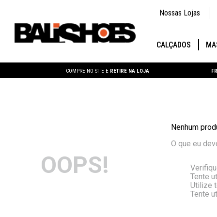
Nossas Lojas
CALÇADOS
MA
COMPRE NO SITE E
RETIRE NA LOJA
FR
Nenhum produ
O que eu dev
OOPS!
Verifiq
Tente ut
Utilize
Tente u