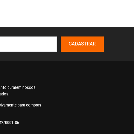
CADASTRAR
uanto durarem nossos
dados.
usivamente para compras
42/0001-86