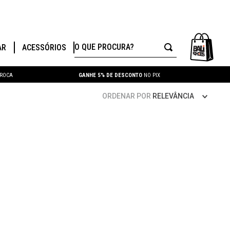
O QUE PROCURA?
AR
ACESSÓRIOS
TROCA
GANHE 5% DE DESCONTO
NO PIX
ORDENAR POR
RELEVÂNCIA