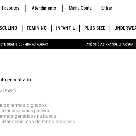
Favoritos
Atendimento
Minha Conta
Entrar
SCULINO
FEMININO
INFANTIL
PLUS SIZE
UNDERWE
ETE GRÁTIS
CONFIRA AS REGRAS
ATÉ 30 DIAS
PRA SOLICITAR SUA 
to encontrado
o fazer?
ue os termos digitados.
ilizar uma única palavra.
 termos genéricos na busca.
tilizar sinônimos do termo desejado.