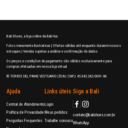
Bali Shoes, a loja online da Bali Hai.
Fotos meramente ilustrativas | Ofertas válidas até enquanto durarem nossos
estoques | Vendas sujeitas a análise e confirmação de dados.
Os preços e condições de pagamento são válidos exclusivamente para
compras efetuadas em nossa loja virtual.
© TORRES DEL PAINE VESTUARIO LTDA | CNPJ: 45.042.242/0001-86
Ajuda
Links úteis
Siga a Bali
Central de Atendimento
Login
Política de Privacidade
Meus pedidos
contato@balishoes.com.br
Perguntas Frequentes
Trabalhe conosco
WhatsApp