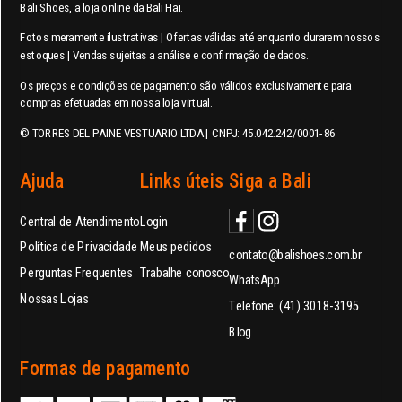
Bali Shoes, a loja online da Bali Hai.
Fotos meramente ilustrativas | Ofertas válidas até enquanto durarem nossos
estoques | Vendas sujeitas a análise e confirmação de dados.
Os preços e condições de pagamento são válidos exclusivamente para
compras efetuadas em nossa loja virtual.
© TORRES DEL PAINE VESTUARIO LTDA | CNPJ: 45.042.242/0001-86
Ajuda
Links úteis
Siga a Bali
Central de Atendimento
Login
Política de Privacidade
Meus pedidos
contato@balishoes.com.br
Perguntas Frequentes
Trabalhe conosco
WhatsApp
Nossas Lojas
Telefone: (41) 3018-3195
Blog
Formas de pagamento