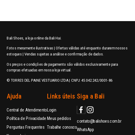
Bali Shoes, a loja online da Bali Hai.
Fotos meramente ilustrativas | Ofertas válidas até enquanto durarem nossos
estoques | Vendas sujeitas a análise e confirmação de dados.
Os preços e condições de pagamento são válidos exclusivamente para
compras efetuadas em nossa loja virtual.
© TORRES DEL PAINE VESTUARIO LTDA | CNPJ: 45.042.242/0001-86
Ajuda
Links úteis
Siga a Bali
Central de Atendimento
Login
Política de Privacidade
Meus pedidos
contato@balishoes.com.br
Perguntas Frequentes
Trabalhe conosco
WhatsApp