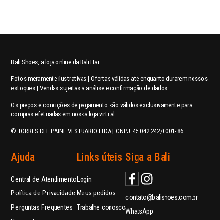
Bali Shoes, a loja online da Bali Hai.
Fotos meramente ilustrativas | Ofertas válidas até enquanto durarem nossos
estoques | Vendas sujeitas a análise e confirmação de dados.
Os preços e condições de pagamento são válidos exclusivamente para
compras efetuadas em nossa loja virtual.
© TORRES DEL PAINE VESTUARIO LTDA | CNPJ: 45.042.242/0001-86
Ajuda
Links úteis
Siga a Bali
Central de Atendimento
Login
Política de Privacidade
Meus pedidos
contato@balishoes.com.br
Perguntas Frequentes
Trabalhe conosco
WhatsApp