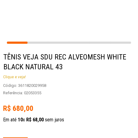
TÊNIS VEJA SDU REC ALVEOMESH WHITE
BLACK NATURAL 43
Clique e veja!
Código
:
3611820029958
Referência
:
02053355
R$
680
,
00
Em até
10
x
R$
68
,
00
sem juros