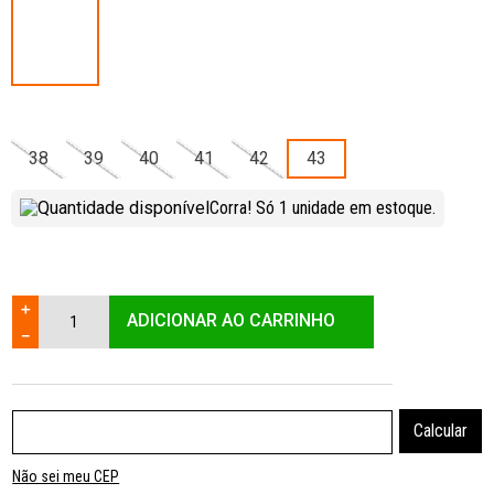
38
39
40
41
42
43
Corra! Só
1
unidade
em estoque.
＋
ADICIONAR AO CARRINHO
－
Não sei meu CEP