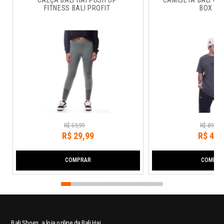
CALÇA BALI HAI PUSH UP 
CAMISETA BALI CO
FITNESS BALI PROFIT
BOX RU
R$
59
,
99
R$
89
,
99
R$
29
,
99
R$
44
,
COMPRAR
COMPRA
Bali Shoes, a loja online da Bali Hai.