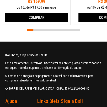
R$ 169,99
R$ 3
ou 10x de R$ 17,00 sem juros
ou 10x de R$ 4
COMPRAR
COM
Bali Shoes, a loja online da Bali Hai.
Fotos meramente ilustrativas | Ofertas válidas até enquanto durarem nossos
estoques | Vendas sujeitas a análise e confirmação de dados.
Os preços e condições de pagamento são válidos exclusivamente para
compras efetuadas em nossa loja virtual.
© TORRES DEL PAINE VESTUARIO LTDA | CNPJ: 45.042.242/0001-86
Ajuda
Links úteis
Siga a Bali