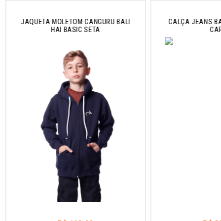
JAQUETA MOLETOM CANGURU BALI
CALÇA JEANS BA
HAI BASIC SETA
CA