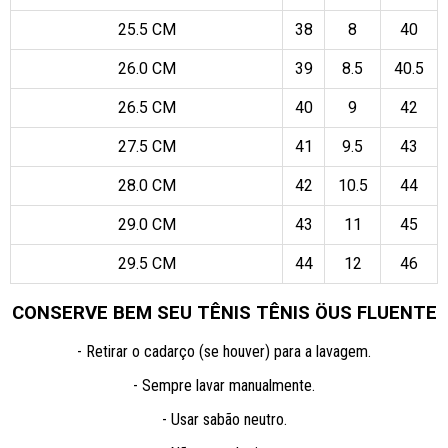
25.5 CM
38
8
40
26.0 CM
39
8.5
40.5
26.5 CM
40
9
42
27.5 CM
41
9.5
43
28.0 CM
42
10.5
44
29.0 CM
43
11
45
29.5 CM
44
12
46
CONSERVE BEM SEU TÊNIS TÊNIS ÖUS FLUENTE
- Retirar o cadarço (se houver) para a lavagem.
- Sempre lavar manualmente.
- Usar sabão neutro.