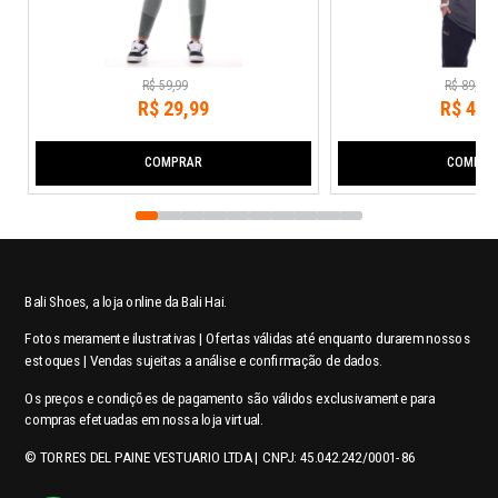
R$
59
,
99
R$
89
,
99
R$
29
,
99
R$
44
,
COMPRAR
COMPRA
Bali Shoes, a loja online da Bali Hai.
Fotos meramente ilustrativas | Ofertas válidas até enquanto durarem nossos
estoques | Vendas sujeitas a análise e confirmação de dados.
Os preços e condições de pagamento são válidos exclusivamente para
compras efetuadas em nossa loja virtual.
© TORRES DEL PAINE VESTUARIO LTDA | CNPJ: 45.042.242/0001-86