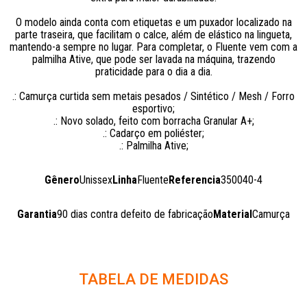
O modelo ainda conta com etiquetas e um puxador localizado na
parte traseira, que facilitam o calce, além de elástico na lingueta,
mantendo-a sempre no lugar. Para completar, o Fluente vem com a
palmilha Ative, que pode ser lavada na máquina, trazendo
praticidade para o dia a dia.
.: Camurça curtida sem metais pesados / Sintético / Mesh / Forro
esportivo;
.: Novo solado, feito com borracha Granular A+;
.: Cadarço em poliéster;
.: Palmilha Ative;
Gênero
Unissex
Linha
Fluente
Referencia
350040-4
Garantia
90 dias contra defeito de fabricação
Material
Camurça
TABELA DE MEDIDAS