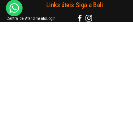
Ajuda
Links úteis
Siga a Bali
Central de Atendimento
Login
Política de Privacidade
Meus pedidos
contato@balishoes.com.br
Perguntas Frequentes
Trabalhe conosco
WhatsApp
Nossas Lojas
Telefone: (41) 3018-3195
Blog
Formas de pagamento
Segurança
feito com orgulho por