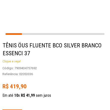
TÊNIS ÖUS FLUENTE BCO SILVER BRANCO
ESSENCI 37
Clique e veja!
Código
:
7909434757692
Referência
:
02053336
R$
419
,
90
Em até
10
x
R$
41
,
99
sem juros