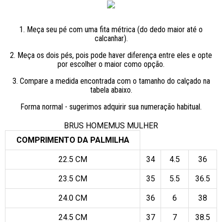
1. Meça seu pé com uma fita métrica (do dedo maior até o
calcanhar).
2. Meça os dois pés, pois pode haver diferença entre eles e opte
por escolher o maior como opção.
3. Compare a medida encontrada com o tamanho do calçado na
tabela abaixo.
Forma normal - sugerimos adquirir sua numeração habitual.
BRUS HOMEMUS MULHER
COMPRIMENTO DA PALMILHA
22.5 CM
34
4.5
36
23.5 CM
35
5.5
36.5
24.0 CM
36
6
38
24.5 CM
37
7
38.5