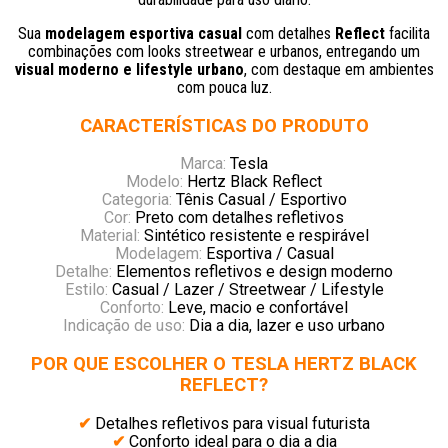
Sua
modelagem esportiva casual
com detalhes
Reflect
facilita
combinações com looks streetwear e urbanos, entregando um
visual moderno e lifestyle urbano
, com destaque em ambientes
com pouca luz.
CARACTERÍSTICAS DO PRODUTO
Marca:
Tesla
Modelo:
Hertz Black Reflect
Categoria:
Tênis Casual / Esportivo
Cor:
Preto com detalhes refletivos
Material:
Sintético resistente e respirável
Modelagem:
Esportiva / Casual
Detalhe:
Elementos refletivos e design moderno
Estilo:
Casual / Lazer / Streetwear / Lifestyle
Conforto:
Leve, macio e confortável
Indicação de uso:
Dia a dia, lazer e uso urbano
POR QUE ESCOLHER O TESLA HERTZ BLACK
REFLECT?
✔
Detalhes refletivos para visual futurista
✔
Conforto ideal para o dia a dia