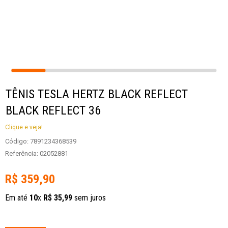
TÊNIS TESLA HERTZ BLACK REFLECT
BLACK REFLECT 36
Clique e veja!
Código
:
7891234368539
Referência
:
02052881
R$
359
,
90
Em até
10
x
R$
35
,
99
sem juros