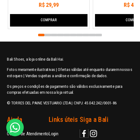
R$
29
,
99
R$
44
,
COMPRAR
COMPRA
Bali Shoes, a loja online da Bali Hai.
Fotos meramente ilustrativas | Ofertas válidas até enquanto durarem nossos
estoques | Vendas sujeitas a análise e confirmação de dados.
Os preços e condições de pagamento são válidos exclusivamente para
compras efetuadas em nossa loja virtual.
© TORRES DEL PAINE VESTUARIO LTDA | CNPJ: 45.042.242/0001-86
Ajuda
Links úteis
Siga a Bali
Central de Atendimento
Login