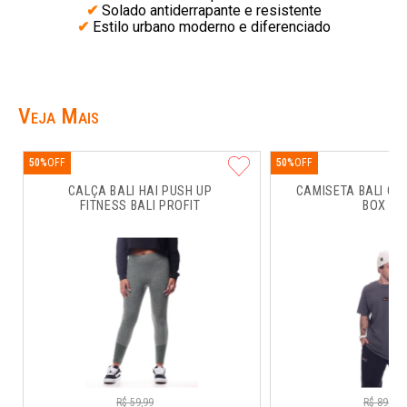
✔
Solado antiderrapante e resistente
✔
Estilo urbano moderno e diferenciado
Veja Mais
50%
50%
CALÇA BALI HAI PUSH UP 
CAMISETA BALI CO
FITNESS BALI PROFIT
BOX RU
R$
59
,
99
R$
89
,
99