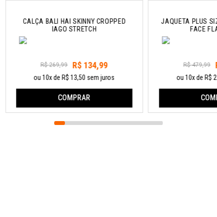
CALÇA BALI HAI SKINNY CROPPED
JAQUETA PLUS SIZ
IAGO STRETCH
FACE FL
R$ 134,99
R$ 269,99
R$ 479,99
ou 10x de R$ 13,50 sem juros
ou 10x de R$ 2
COMPRAR
COM