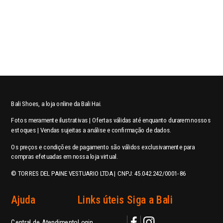
Bali Shoes, a loja online da Bali Hai.
Fotos meramente ilustrativas | Ofertas válidas até enquanto durarem nossos
estoques | Vendas sujeitas a análise e confirmação de dados.
Os preços e condições de pagamento são válidos exclusivamente para
compras efetuadas em nossa loja virtual.
© TORRES DEL PAINE VESTUARIO LTDA | CNPJ: 45.042.242/0001-86
Ajuda
Links úteis
Siga a Bali
Central de Atendimento
Login