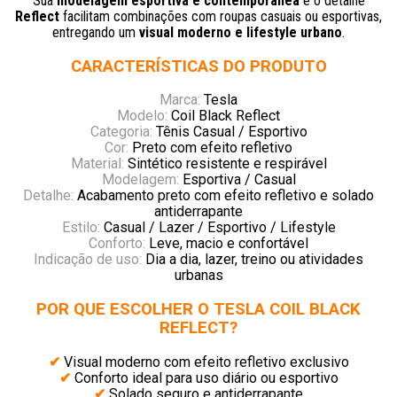
Sua
modelagem esportiva e contemporânea
e o detalhe
Reflect
facilitam combinações com roupas casuais ou esportivas,
entregando um
visual moderno e lifestyle urbano
.
CARACTERÍSTICAS DO PRODUTO
Marca:
Tesla
Modelo:
Coil Black Reflect
Categoria:
Tênis Casual / Esportivo
Cor:
Preto com efeito refletivo
Material:
Sintético resistente e respirável
Modelagem:
Esportiva / Casual
Detalhe:
Acabamento preto com efeito refletivo e solado
antiderrapante
Estilo:
Casual / Lazer / Esportivo / Lifestyle
Conforto:
Leve, macio e confortável
Indicação de uso:
Dia a dia, lazer, treino ou atividades
urbanas
POR QUE ESCOLHER O TESLA COIL BLACK
REFLECT?
✔
Visual moderno com efeito refletivo exclusivo
✔
Conforto ideal para uso diário ou esportivo
✔
Solado seguro e antiderrapante