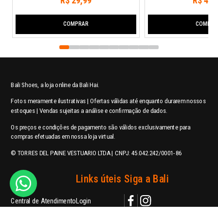
R$
29
,
99
R$
44
,
COMPRAR
COMPRA
Bali Shoes, a loja online da Bali Hai.
Fotos meramente ilustrativas | Ofertas válidas até enquanto durarem nossos
estoques | Vendas sujeitas a análise e confirmação de dados.
Os preços e condições de pagamento são válidos exclusivamente para
compras efetuadas em nossa loja virtual.
© TORRES DEL PAINE VESTUARIO LTDA | CNPJ: 45.042.242/0001-86
Ajuda
Links úteis
Siga a Bali
Central de Atendimento
Login
Política de Privacidade
Meus pedidos