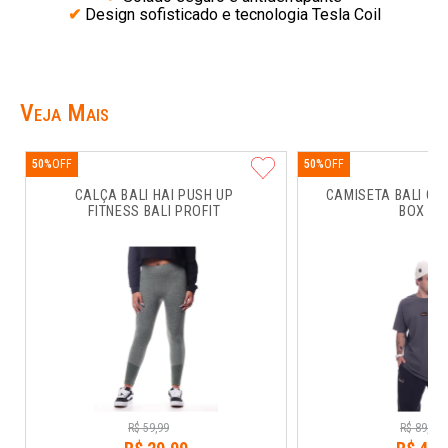
✔
Design sofisticado e tecnologia Tesla Coil
Veja Mais
50%
50%
CALÇA BALI HAI PUSH UP 
CAMISETA BALI CO
FITNESS BALI PROFIT
BOX RU
R$
59
,
99
R$
89
,
99