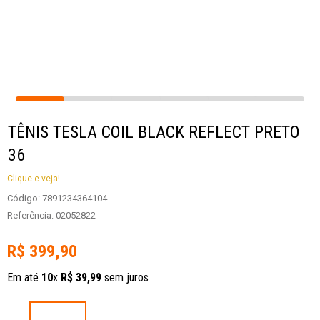
TÊNIS TESLA COIL BLACK REFLECT PRETO
36
Clique e veja!
Código
:
7891234364104
Referência
:
02052822
R$
399
,
90
Em até
10
x
R$
39
,
99
sem juros