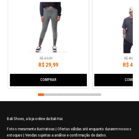
R$
59
,
99
R$
89
,
99
R$
29
,
99
R$
44
,
COMPRAR
COMPRA
Bali Shoes, a loja online da Bali Hai.
Fotos meramente ilustrativas | Ofertas válidas até enquanto durarem nossos
estoques | Vendas sujeitas a análise e confirmação de dados.