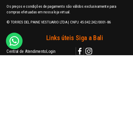
Os preços e condições de pagamento são válidos exclusivamente para
compras efetuadas em nossa loja virtual.
© TORRES DEL PAINE VESTUARIO LTDA | CNPJ: 45.042.242/0001-86
Ajuda
Links úteis
Siga a Bali
Central de Atendimento
Login
Política de Privacidade
Meus pedidos
contato@balishoes.com.br
Perguntas Frequentes
Trabalhe conosco
WhatsApp
Nossas Lojas
Telefone: (41) 3018-3195
Blog
Formas de pagamento
Segurança