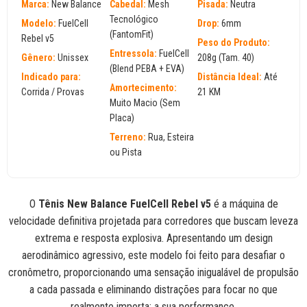
Marca:
New Balance
Cabedal:
Mesh
Pisada:
Neutra
Tecnológico
Modelo:
FuelCell
Drop:
6mm
(FantomFit)
Rebel v5
Peso do Produto:
Entressola:
FuelCell
Gênero:
Unissex
208g (Tam. 40)
(Blend PEBA + EVA)
Indicado para:
Distância Ideal:
Até
Amortecimento:
Corrida / Provas
21 KM
Muito Macio (Sem
Placa)
Terreno:
Rua, Esteira
ou Pista
O
Tênis New Balance FuelCell Rebel v5
é a máquina de
velocidade definitiva projetada para corredores que buscam leveza
extrema e resposta explosiva. Apresentando um design
aerodinâmico agressivo, este modelo foi feito para desafiar o
cronômetro, proporcionando uma sensação inigualável de propulsão
a cada passada e eliminando distrações para focar no que
realmente importa: a sua performance.