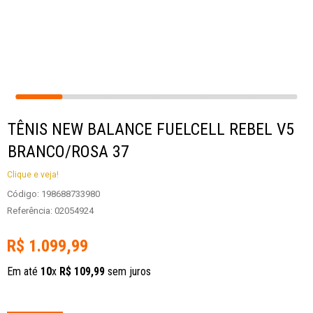
TÊNIS NEW BALANCE FUELCELL REBEL V5
BRANCO/ROSA 37
Clique e veja!
Código
:
198688733980
Referência
:
02054924
R$
1
.
099
,
99
Em até
10
x
R$
109
,
99
sem juros