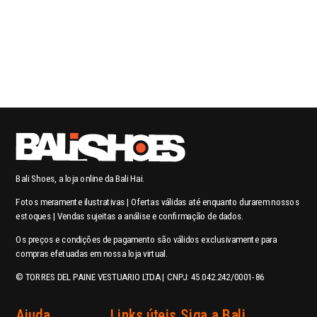
Bali Shoes, a loja online da Bali Hai.
Fotos meramente ilustrativas | Ofertas válidas até enquanto durarem nossos
estoques | Vendas sujeitas a análise e confirmação de dados.
Os preços e condições de pagamento são válidos exclusivamente para
compras efetuadas em nossa loja virtual.
© TORRES DEL PAINE VESTUARIO LTDA | CNPJ: 45.042.242/0001-86
Ajuda
Links úteis
Siga a Bali