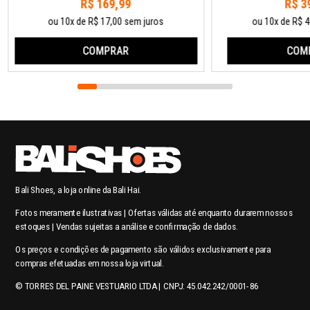
R$ 169,99
R$ 3
ou 10x de R$ 17,00 sem juros
ou 10x de R$ 4
COMPRAR
COM
Bali Shoes, a loja online da Bali Hai.
Fotos meramente ilustrativas | Ofertas válidas até enquanto durarem nossos
estoques | Vendas sujeitas a análise e confirmação de dados.
Os preços e condições de pagamento são válidos exclusivamente para
compras efetuadas em nossa loja virtual.
© TORRES DEL PAINE VESTUARIO LTDA | CNPJ: 45.042.242/0001-86