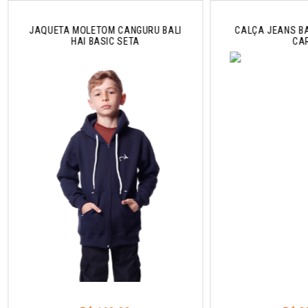
JAQUETA MOLETOM CANGURU BALI
CALÇA JEANS BA
HAI BASIC SETA
CA