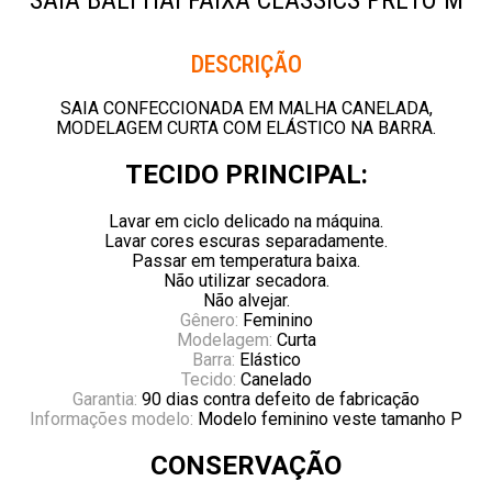
SAIA BALI HAI FAIXA CLASSICS PRETO M
Descrição
SAIA CONFECCIONADA EM MALHA CANELADA,
MODELAGEM CURTA COM ELÁSTICO NA BARRA.
TECIDO PRINCIPAL:
Lavar em ciclo delicado na máquina.
Lavar cores escuras separadamente.
Passar em temperatura baixa.
Não utilizar secadora.
Não alvejar.
Gênero:
Feminino
Modelagem:
Curta
Barra:
Elástico
Tecido:
Canelado
Garantia:
90 dias contra defeito de fabricação
Informações modelo:
Modelo feminino veste tamanho P
CONSERVAÇÃO