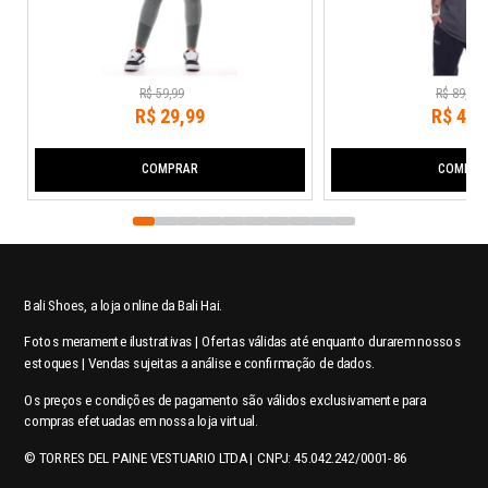
R$
59
,
99
R$
89
,
99
R$
29
,
99
R$
44
,
COMPRAR
COMPRA
Bali Shoes, a loja online da Bali Hai.
Fotos meramente ilustrativas | Ofertas válidas até enquanto durarem nossos
estoques | Vendas sujeitas a análise e confirmação de dados.
Os preços e condições de pagamento são válidos exclusivamente para
compras efetuadas em nossa loja virtual.
© TORRES DEL PAINE VESTUARIO LTDA | CNPJ: 45.042.242/0001-86