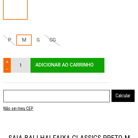
P
M
G
GG
＋
ADICIONAR AO CARRINHO
－
Não sei meu CEP