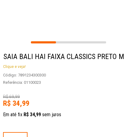
SAIA BALI HAI FAIXA CLASSICS PRETO M
Clique e veja!
Código
:
7891234300300
Referência
:
01100023
R$
69
,
99
R$
34
,
99
Em até
1
x
R$
34
,
99
sem juros