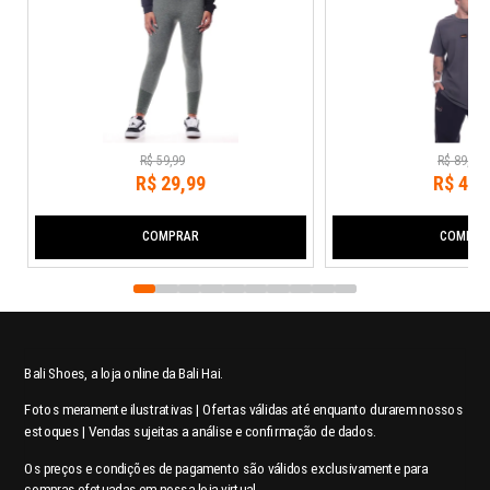
R$
59
,
99
R$
89
,
99
R$
29
,
99
R$
44
,
COMPRAR
COMPRA
Bali Shoes, a loja online da Bali Hai.
Fotos meramente ilustrativas | Ofertas válidas até enquanto durarem nossos
estoques | Vendas sujeitas a análise e confirmação de dados.
Os preços e condições de pagamento são válidos exclusivamente para
compras efetuadas em nossa loja virtual.