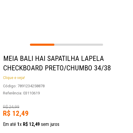
MEIA BALI HAI SAPATILHA LAPELA
CHECKBOARD PRETO/CHUMBO 34/38
Clique e veja!
Código
:
7891234258878
Referência
:
03110619
R$
24
,
99
R$
12
,
49
Em até
1
x
R$
12
,
49
sem juros