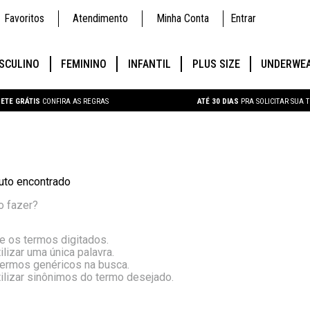
Favoritos
Atendimento
Minha Conta
Entrar
SCULINO
FEMININO
INFANTIL
PLUS SIZE
UNDERWE
ETE GRÁTIS
CONFIRA AS REGRAS
ATÉ 30 DIAS
PRA SOLICITAR SUA 
to encontrado
o fazer?
ue os termos digitados.
ilizar uma única palavra.
 termos genéricos na busca.
tilizar sinônimos do termo desejado.