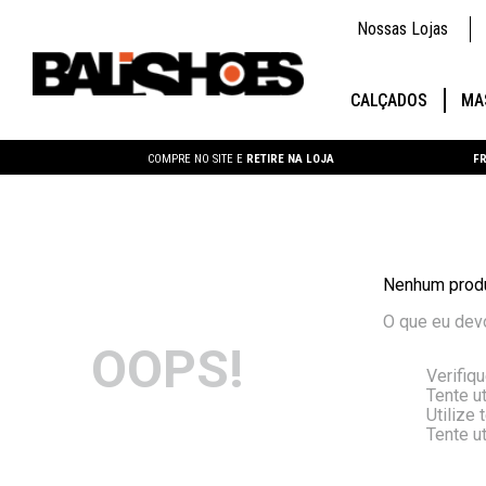
Nossas Lojas
CALÇADOS
MA
COMPRE NO SITE E
RETIRE NA LOJA
FR
Nenhum produ
O que eu dev
OOPS!
Verifiq
Tente ut
Utilize
Tente u