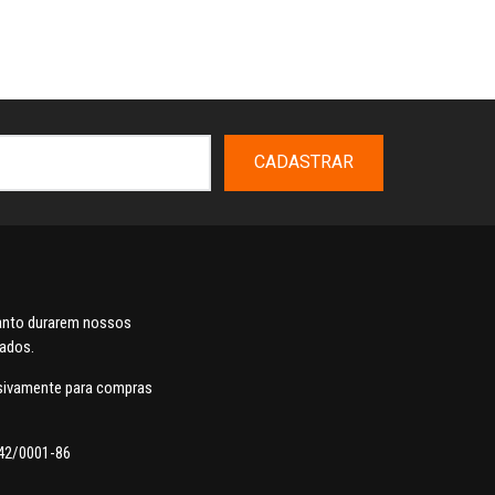
CADASTRAR
uanto durarem nossos
dados.
usivamente para compras
42/0001-86