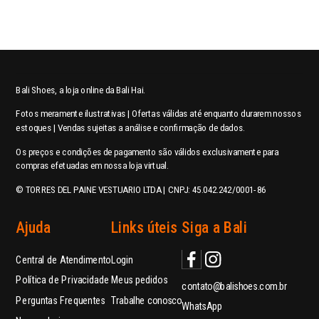
Bali Shoes, a loja online da Bali Hai.
Fotos meramente ilustrativas | Ofertas válidas até enquanto durarem nossos
estoques | Vendas sujeitas a análise e confirmação de dados.
Os preços e condições de pagamento são válidos exclusivamente para
compras efetuadas em nossa loja virtual.
© TORRES DEL PAINE VESTUARIO LTDA | CNPJ: 45.042.242/0001-86
Ajuda
Links úteis
Siga a Bali
Central de Atendimento
Login
Política de Privacidade
Meus pedidos
contato@balishoes.com.br
Perguntas Frequentes
Trabalhe conosco
WhatsApp