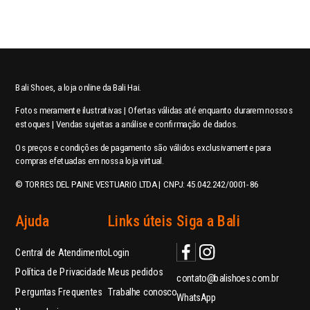
Bali Shoes, a loja online da Bali Hai.
Fotos meramente ilustrativas | Ofertas válidas até enquanto durarem nossos
estoques | Vendas sujeitas a análise e confirmação de dados.
Os preços e condições de pagamento são válidos exclusivamente para
compras efetuadas em nossa loja virtual.
© TORRES DEL PAINE VESTUARIO LTDA | CNPJ: 45.042.242/0001-86
Ajuda
Links úteis
Siga a Bali
Central de Atendimento
Login
Política de Privacidade
Meus pedidos
contato@balishoes.com.br
Perguntas Frequentes
Trabalhe conosco
WhatsApp