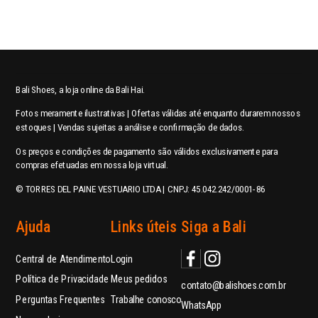
Bali Shoes, a loja online da Bali Hai.
Fotos meramente ilustrativas | Ofertas válidas até enquanto durarem nossos
estoques | Vendas sujeitas a análise e confirmação de dados.
Os preços e condições de pagamento são válidos exclusivamente para
compras efetuadas em nossa loja virtual.
© TORRES DEL PAINE VESTUARIO LTDA | CNPJ: 45.042.242/0001-86
Ajuda
Links úteis
Siga a Bali
Central de Atendimento
Login
Política de Privacidade
Meus pedidos
contato@balishoes.com.br
Perguntas Frequentes
Trabalhe conosco
WhatsApp