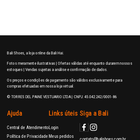
Bali Shoes, a loja online da Bali Hai.
Fotos meramente ilustrativas | Ofertas válidas até enquanto durarem nossos
estoques | Vendas sujeitas a análise e confirmação de dados.
Os preços e condições de pagamento são válidos exclusivamente para
compras efetuadas em nossa loja virtual.
© TORRES DEL PAINE VESTUARIO LTDA | CNPJ: 45.042.242/0001-86
Ajuda
Links úteis
Siga a Bali
Central de Atendimento
Login
Política de Privacidade
Meus pedidos
contato@balishoes.com.br