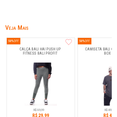
Veja Mais
50%
50%
CALÇA BALI HAI PUSH UP 
CAMISETA BALI CO
FITNESS BALI PROFIT
BOX RU
R$
59
,
99
R$
89
,
99
R$
29
,
99
R$
44
,