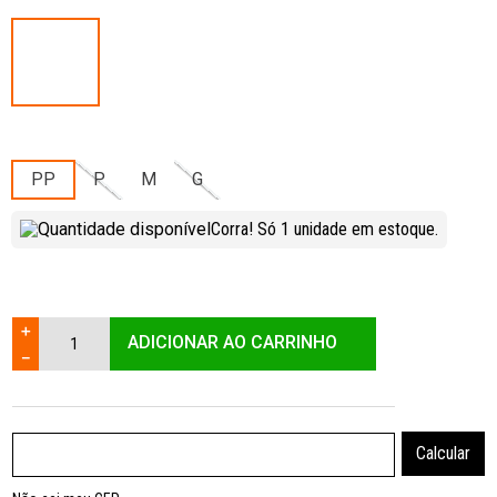
PP
P
M
G
Corra! Só
1
unidade
em estoque.
＋
ADICIONAR AO CARRINHO
－