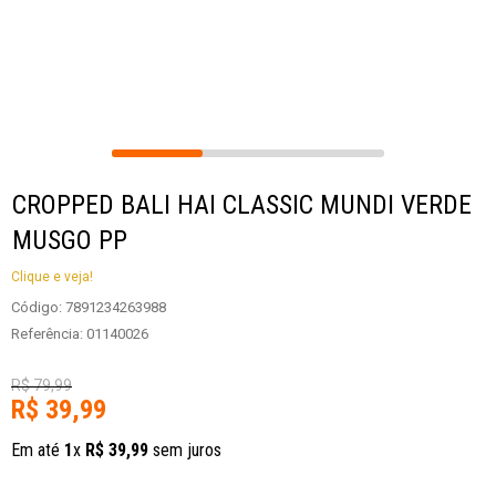
CROPPED BALI HAI CLASSIC MUNDI VERDE
MUSGO PP
Clique e veja!
Código
:
7891234263988
Referência
:
01140026
R$
79
,
99
R$
39
,
99
Em até
1
x
R$
39
,
99
sem juros