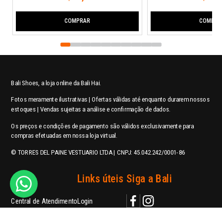
COMPRAR
COMPRA
Bali Shoes, a loja online da Bali Hai.
Fotos meramente ilustrativas | Ofertas válidas até enquanto durarem nossos
estoques | Vendas sujeitas a análise e confirmação de dados.
Os preços e condições de pagamento são válidos exclusivamente para
compras efetuadas em nossa loja virtual.
© TORRES DEL PAINE VESTUARIO LTDA | CNPJ: 45.042.242/0001-86
Ajuda
Links úteis
Siga a Bali
Central de Atendimento
Login
Política de Privacidade
Meus pedidos
contato@balishoes.com.br