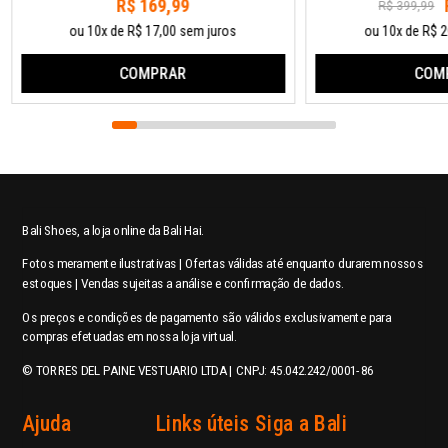
R$ 169,99
R$ 399,99
ou 10x de R$ 17,00 sem juros
ou 10x de R$ 2
COMPRAR
COM
Bali Shoes, a loja online da Bali Hai.
Fotos meramente ilustrativas | Ofertas válidas até enquanto durarem nossos
estoques | Vendas sujeitas a análise e confirmação de dados.
Os preços e condições de pagamento são válidos exclusivamente para
compras efetuadas em nossa loja virtual.
© TORRES DEL PAINE VESTUARIO LTDA | CNPJ: 45.042.242/0001-86
Ajuda
Links úteis
Siga a Bali