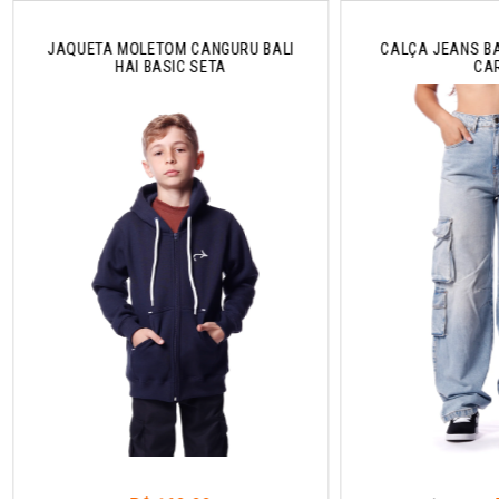
JAQUETA MOLETOM CANGURU BALI
CALÇA JEANS BA
HAI BASIC SETA
CA