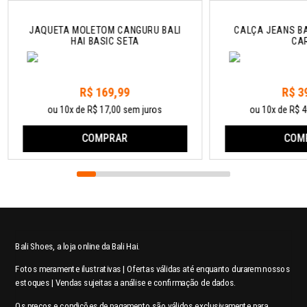
JAQUETA MOLETOM CANGURU BALI
CALÇA JEANS BA
HAI BASIC SETA
CA
R$ 169,99
R$ 3
ou 10x de R$ 17,00 sem juros
ou 10x de R$ 4
COMPRAR
COM
Bali Shoes, a loja online da Bali Hai.
Fotos meramente ilustrativas | Ofertas válidas até enquanto durarem nossos
estoques | Vendas sujeitas a análise e confirmação de dados.
Os preços e condições de pagamento são válidos exclusivamente para