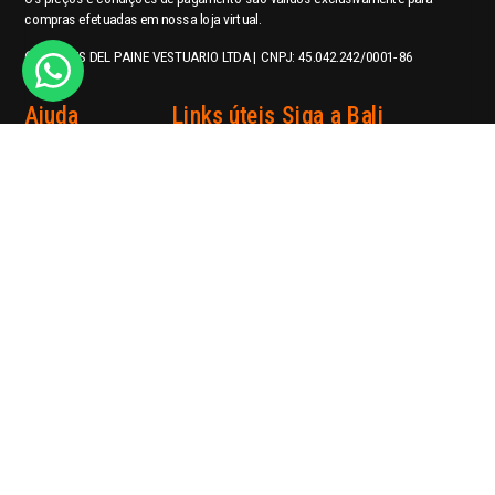
compras efetuadas em nossa loja virtual.
© TORRES DEL PAINE VESTUARIO LTDA | CNPJ: 45.042.242/0001-86
Ajuda
Links úteis
Siga a Bali
Central de Atendimento
Login
Política de Privacidade
Meus pedidos
contato@balishoes.com.br
Perguntas Frequentes
Trabalhe conosco
WhatsApp
Nossas Lojas
Telefone: (41) 3018-3195
Blog
Formas de pagamento
Segurança