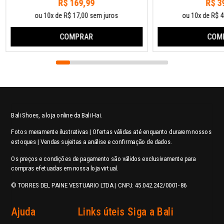
R$ 169,99
R$ 3
ou 10x de R$ 17,00 sem juros
ou 10x de R$ 4
COMPRAR
COM
Bali Shoes, a loja online da Bali Hai.
Fotos meramente ilustrativas | Ofertas válidas até enquanto durarem nossos
estoques | Vendas sujeitas a análise e confirmação de dados.
Os preços e condições de pagamento são válidos exclusivamente para
compras efetuadas em nossa loja virtual.
© TORRES DEL PAINE VESTUARIO LTDA | CNPJ: 45.042.242/0001-86
Ajuda
Links úteis
Siga a Bali