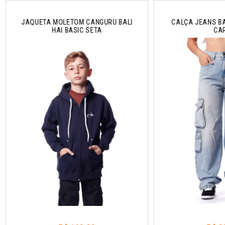
JAQUETA MOLETOM CANGURU BALI
CALÇA JEANS BA
HAI BASIC SETA
CA