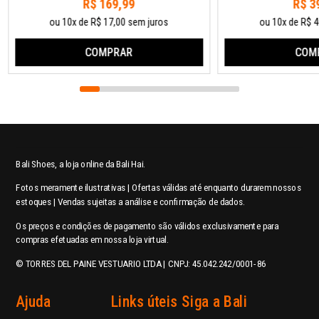
R$ 169,99
R$ 3
ou 10x de R$ 17,00 sem juros
ou 10x de R$ 4
COMPRAR
COM
Bali Shoes, a loja online da Bali Hai.
Fotos meramente ilustrativas | Ofertas válidas até enquanto durarem nossos
estoques | Vendas sujeitas a análise e confirmação de dados.
Os preços e condições de pagamento são válidos exclusivamente para
compras efetuadas em nossa loja virtual.
© TORRES DEL PAINE VESTUARIO LTDA | CNPJ: 45.042.242/0001-86
Ajuda
Links úteis
Siga a Bali