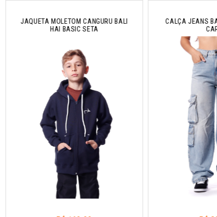
JAQUETA MOLETOM CANGURU BALI
CALÇA JEANS BA
HAI BASIC SETA
CA