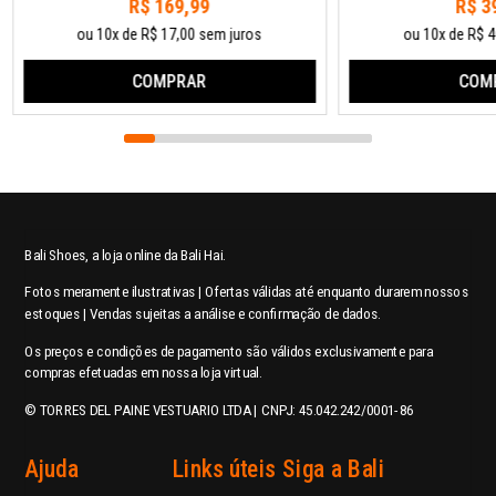
R$ 169,99
R$ 3
ou 10x de R$ 17,00 sem juros
ou 10x de R$ 4
COMPRAR
COM
Bali Shoes, a loja online da Bali Hai.
Fotos meramente ilustrativas | Ofertas válidas até enquanto durarem nossos
estoques | Vendas sujeitas a análise e confirmação de dados.
Os preços e condições de pagamento são válidos exclusivamente para
compras efetuadas em nossa loja virtual.
© TORRES DEL PAINE VESTUARIO LTDA | CNPJ: 45.042.242/0001-86
Ajuda
Links úteis
Siga a Bali