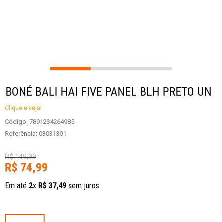
BONÉ BALI HAI FIVE PANEL BLH PRETO UN
Clique e veja!
Código
:
7891234264985
Referência
:
03031301
R$
149
,
99
R$
74
,
99
Em até
2
x
R$
37
,
49
sem juros