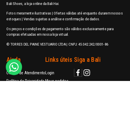
Bali Shoes, a loja online da Bali Hai.
Fotos meramente ilustrativas | Ofertas válidas até enquanto durarem nossos
estoques | Vendas sujeitas a análise e confirmação de dados.
Os preços e condições de pagamento são válidos exclusivamente para
compras efetuadas em nossa loja virtual.
© TORRES DEL PAINE VESTUARIO LTDA | CNPJ: 45.042.242/0001-86
Ajuda
Links úteis
Siga a Bali
Central de Atendimento
Login
Política de Privacidade
Meus pedidos
contato@balishoes.com.br
Perguntas Frequentes
Trabalhe conosco
WhatsApp
Nossas Lojas
Telefone: (41) 3018-3195
Blog
Formas de pagamento