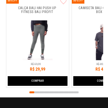
50%
50%
CALÇA BALI HAI PUSH UP 
CAMISETA BALI CO
FITNESS BALI PROFIT
BOX RU
R$
59
,
99
R$
89
,
99
R$
29
,
99
R$
44
,
COMPRAR
COMPRA