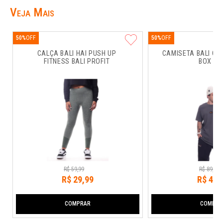
Veja Mais
50%
50%
CALÇA BALI HAI PUSH UP 
CAMISETA BALI CO
FITNESS BALI PROFIT
BOX RU
R$
59
,
99
R$
89
,
99
R$
29
,
99
R$
44
,
COMPRAR
COMPRA