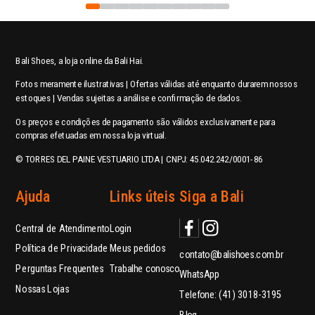
Bali Shoes, a loja online da Bali Hai.
Fotos meramente ilustrativas | Ofertas válidas até enquanto durarem nossos
estoques | Vendas sujeitas a análise e confirmação de dados.
Os preços e condições de pagamento são válidos exclusivamente para
compras efetuadas em nossa loja virtual.
© TORRES DEL PAINE VESTUARIO LTDA | CNPJ: 45.042.242/0001-86
Ajuda
Links úteis
Siga a Bali
Central de Atendimento
Login
Política de Privacidade
Meus pedidos
contato@balishoes.com.br
Perguntas Frequentes
Trabalhe conosco
WhatsApp
Nossas Lojas
Telefone: (41) 3018-3195