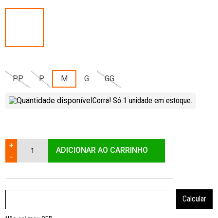
PP
P
M
G
GG
Corra! Só
1
unidade
em estoque.
＋
ADICIONAR AO CARRINHO
－