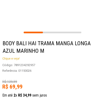
BODY BALI HAI TRAMA MANGA LONGA
AZUL MARINHO M
Clique e veja!
Código
:
7891234292957
Referência
:
01150026
R$
139
,
99
R$
69
,
99
Em até
2
x
R$
34
,
99
sem juros