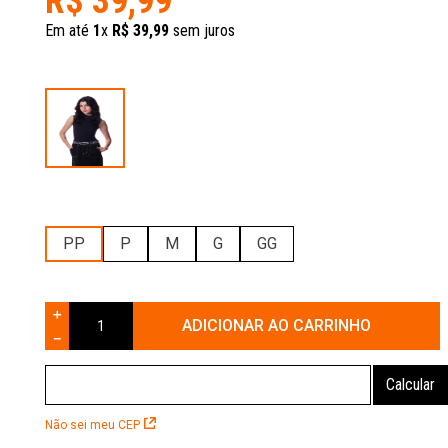
R$
39
,
99
Em até
1
x
R$
39
,
99
sem juros
PP
P
M
G
GG
＋
ADICIONAR AO CARRINHO
－
Não sei meu CEP