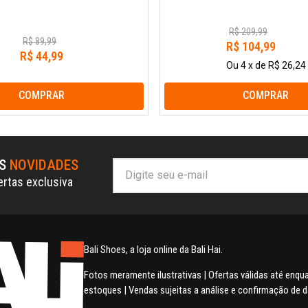
R$
209
,
99
R$
89
,
99
R$
104
,
99
R$
44
,
99
Ou
4
x
de
R$ 26,24
COMPRAR
COMPRAR
AS
NOVIDADES
ertas exclusiva
Bali Shoes, a loja online da Bali Hai.
Fotos meramente ilustrativas | Ofertas válidas até enq
estoques | Vendas sujeitas a análise e confirmação de 