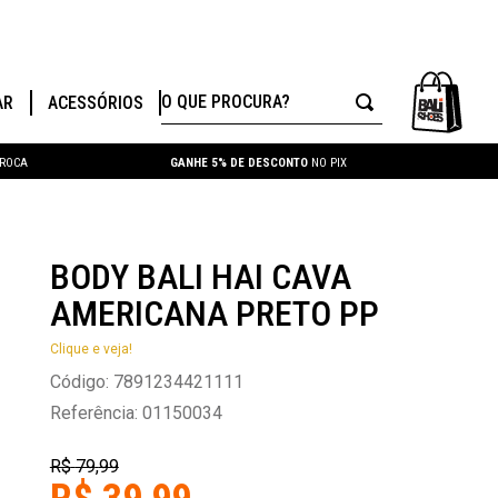
O QUE PROCURA?
AR
ACESSÓRIOS
TROCA
GANHE 5% DE DESCONTO
NO PIX
BODY BALI HAI CAVA
AMERICANA PRETO PP
Clique e veja!
Código
:
7891234421111
Referência
:
01150034
R$
79
,
99