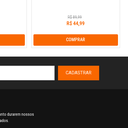
R$
89
,
99
R$
44
,
99
COMPRAR
CADASTRAR
uanto durarem nossos
dados.