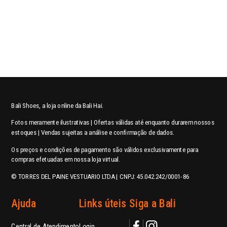
Bali Shoes, a loja online da Bali Hai.
Fotos meramente ilustrativas | Ofertas válidas até enquanto durarem nossos
estoques | Vendas sujeitas a análise e confirmação de dados.
Os preços e condições de pagamento são válidos exclusivamente para
compras efetuadas em nossa loja virtual.
© TORRES DEL PAINE VESTUARIO LTDA | CNPJ: 45.042.242/0001-86
Ajuda
Links úteis
Siga a Bali
Central de Atendimento
Login