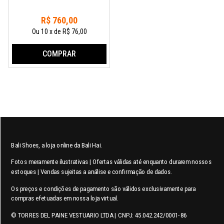
R$
760
,
00
Ou
10
x
de
R$ 76,00
COMPRAR
Bali Shoes, a loja online da Bali Hai.
Fotos meramente ilustrativas | Ofertas válidas até enquanto durarem nossos
estoques | Vendas sujeitas a análise e confirmação de dados.
Os preços e condições de pagamento são válidos exclusivamente para
compras efetuadas em nossa loja virtual.
© TORRES DEL PAINE VESTUARIO LTDA | CNPJ: 45.042.242/0001-86