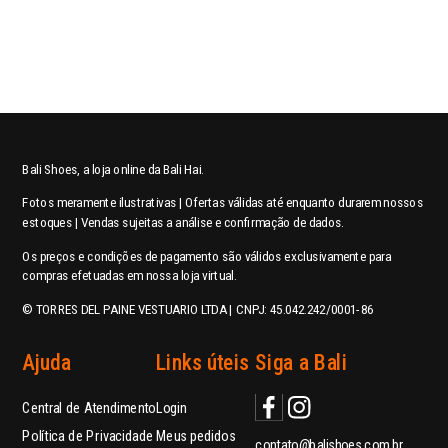
Bali Shoes, a loja online da Bali Hai.
Fotos meramente ilustrativas | Ofertas válidas até enquanto durarem nossos
estoques | Vendas sujeitas a análise e confirmação de dados.
Os preços e condições de pagamento são válidos exclusivamente para
compras efetuadas em nossa loja virtual.
© TORRES DEL PAINE VESTUARIO LTDA | CNPJ: 45.042.242/0001-86
Ajuda
Links úteis
Siga a Bali
Central de Atendimento
Login
Política de Privacidade
Meus pedidos
contato@balishoes.com.br