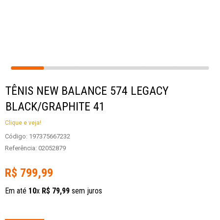
TÊNIS NEW BALANCE 574 LEGACY
BLACK/GRAPHITE 41
Clique e veja!
Código
:
197375667232
Referência
:
02052879
R$
799
,
99
Em até
10
x
R$
79
,
99
sem juros