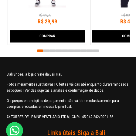
R$
59
,
99
R$
89
,
99
R$
29
,
99
R$
44
,
COMPRAR
COMPRA
Bali Shoes, a loja online da Bali Hai.
Fotos meramente ilustrativas | Ofertas válidas até enquanto durarem nossos
estoques | Vendas sujeitas a análise e confirmação de dados.
Os preços e condições de pagamento são válidos exclusivamente para
compras efetuadas em nossa loja virtual.
© TORRES DEL PAINE VESTUARIO LTDA | CNPJ: 45.042.242/0001-86
Ajuda
Links úteis
Siga a Bali