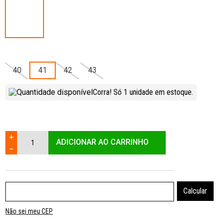
40
41
42
43
Corra! Só
1
unidade
em estoque.
＋
ADICIONAR AO CARRINHO
－
Não sei meu CEP