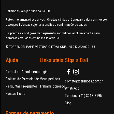
Bali Shoes, a loja online da Bali Hai.
Fotos meramente ilustrativas | Ofertas válidas até enquanto durarem nossos
estoques | Vendas sujeitas a análise e confirmação de dados.
Os preços e condições de pagamento são válidos exclusivamente para
compras efetuadas em nossa loja virtual.
© TORRES DEL PAINE VESTUARIO LTDA | CNPJ: 45.042.242/0001-86
Ajuda
Links úteis
Siga a Bali
Central de Atendimento
Login
Política de Privacidade
Meus pedidos
contato@balishoes.com.br
Perguntas Frequentes
Trabalhe conosco
WhatsApp
Nossas Lojas
Telefone: (41) 3018-3195
Blog
Formas de pagamento