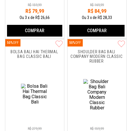
R$
159
,
99
R$
169
,
99
R$
79
,
99
R$
84
,
99
Ou
3
x
de
R$ 26,66
Ou
3
x
de
R$ 28,33
COMPRAR
COMPRAR
50%
50%
BOLSA BALI HAI THERMAL 
SHOULDER BAG BALI 
BAG CLASSIC BALI
COMPANY MODERN CLASSIC 
RUBBER
R$
279
,
99
R$
159
,
99