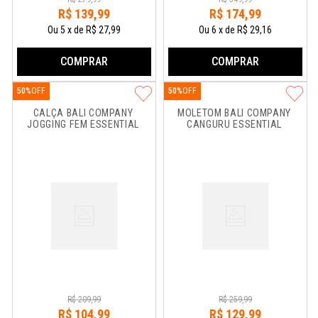
R$
139
,
99
R$
174
,
99
Ou
5
x
de
R$ 27,99
Ou
6
x
de
R$ 29,16
COMPRAR
COMPRAR
50%
50%
CALÇA BALI COMPANY 
MOLETOM BALI COMPANY 
JOGGING FEM ESSENTIAL
CANGURU ESSENTIAL
R$
209
,
99
R$
259
,
99
R$
104
,
99
R$
129
,
99