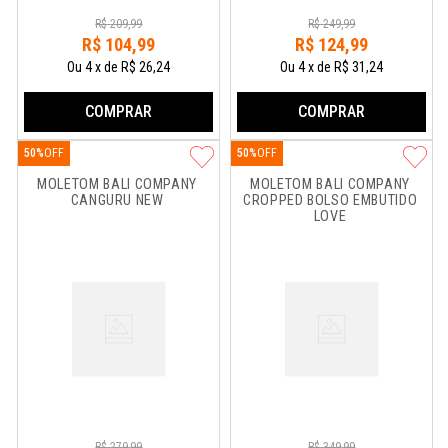
R$
209
,
99
R$
249
,
99
R$
104
,
99
R$
124
,
99
Ou
4
x
de
R$ 26,24
Ou
4
x
de
R$ 31,24
COMPRAR
COMPRAR
50%
50%
MOLETOM BALI COMPANY 
MOLETOM BALI COMPANY 
CANGURU NEW
CROPPED BOLSO EMBUTIDO 
LOVE
R$
279
,
99
R$
349
,
99