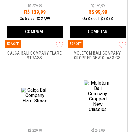
R$
279
,
99
R$
199
,
99
R$
139
,
99
R$
99
,
99
Ou
5
x
de
R$ 27,99
Ou
3
x
de
R$ 33,33
COMPRAR
COMPRAR
50%
50%
CALÇA BALI COMPANY FLARE 
MOLETOM BALI COMPANY 
STRASS
CROPPED NEW CLASSICS
R$
229
,
99
R$
249
,
99