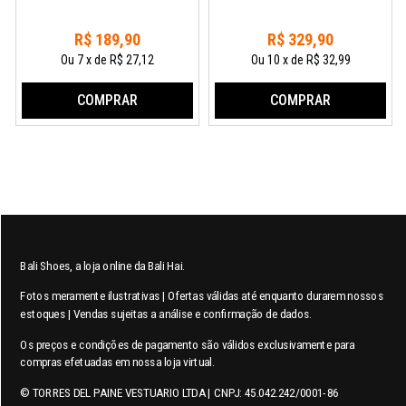
R$
189
,
90
R$
329
,
90
Ou
7
x
de
R$ 27,12
Ou
10
x
de
R$ 32,99
COMPRAR
COMPRAR
Bali Shoes, a loja online da Bali Hai.
Fotos meramente ilustrativas | Ofertas válidas até enquanto durarem nossos
estoques | Vendas sujeitas a análise e confirmação de dados.
Os preços e condições de pagamento são válidos exclusivamente para
compras efetuadas em nossa loja virtual.
© TORRES DEL PAINE VESTUARIO LTDA | CNPJ: 45.042.242/0001-86